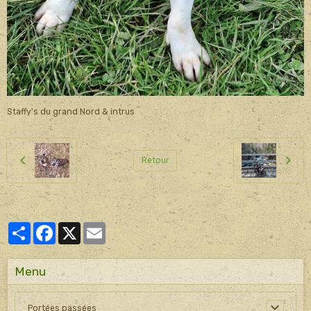
Staffy's du grand Nord & intrus
Retour
Partager
Facebook
X
Email
Menu
Portées passées