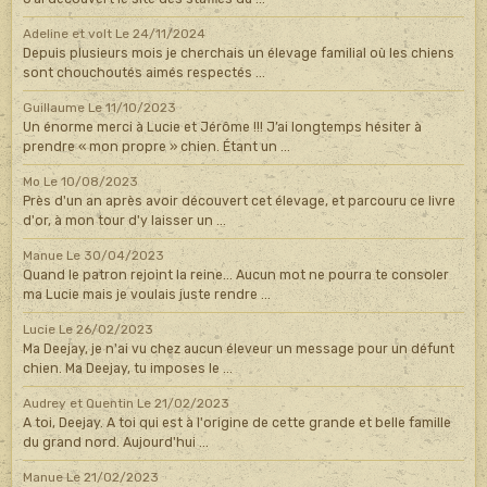
Adeline et volt
Le 24/11/2024
Depuis plusieurs mois je cherchais un élevage familial où les chiens
sont chouchoutés aimés respectés ...
Guillaume
Le 11/10/2023
Un énorme merci à Lucie et Jérôme !!! J’ai longtemps hésiter à
prendre « mon propre » chien. Étant un ...
Mo
Le 10/08/2023
Près d'un an après avoir découvert cet élevage, et parcouru ce livre
d'or, à mon tour d'y laisser un ...
Manue
Le 30/04/2023
Quand le patron rejoint la reine... Aucun mot ne pourra te consoler
ma Lucie mais je voulais juste rendre ...
Lucie
Le 26/02/2023
Ma Deejay, je n'ai vu chez aucun éleveur un message pour un défunt
chien. Ma Deejay, tu imposes le ...
Audrey et Quentin
Le 21/02/2023
A toi, Deejay. A toi qui est à l'origine de cette grande et belle famille
du grand nord. Aujourd'hui ...
Manue
Le 21/02/2023