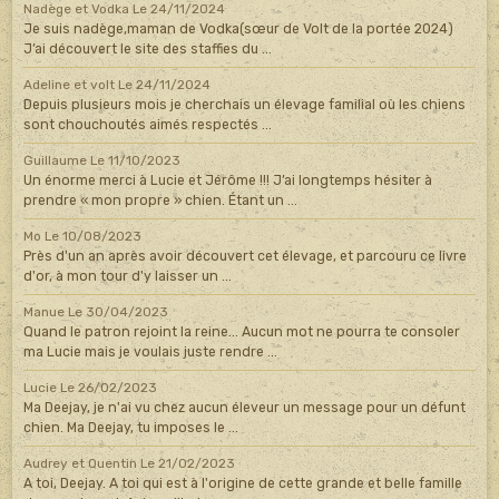
Nadège et Vodka
Le 24/11/2024
Je suis nadège,maman de Vodka(sœur de Volt de la portée 2024)
J’ai découvert le site des staffies du ...
Adeline et volt
Le 24/11/2024
Depuis plusieurs mois je cherchais un élevage familial où les chiens
sont chouchoutés aimés respectés ...
Guillaume
Le 11/10/2023
Un énorme merci à Lucie et Jérôme !!! J’ai longtemps hésiter à
prendre « mon propre » chien. Étant un ...
Mo
Le 10/08/2023
Près d'un an après avoir découvert cet élevage, et parcouru ce livre
d'or, à mon tour d'y laisser un ...
Manue
Le 30/04/2023
Quand le patron rejoint la reine... Aucun mot ne pourra te consoler
ma Lucie mais je voulais juste rendre ...
Lucie
Le 26/02/2023
Ma Deejay, je n'ai vu chez aucun éleveur un message pour un défunt
chien. Ma Deejay, tu imposes le ...
Audrey et Quentin
Le 21/02/2023
A toi, Deejay. A toi qui est à l'origine de cette grande et belle famille