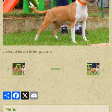
staffordshire bull terrier gestante
Retour
Partager
Facebook
X
Email
Menu