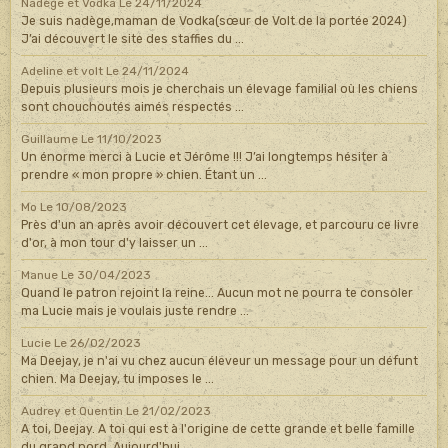
Nadège et Vodka
Le 24/11/2024
Je suis nadège,maman de Vodka(sœur de Volt de la portée 2024)
J’ai découvert le site des staffies du ...
Adeline et volt
Le 24/11/2024
Depuis plusieurs mois je cherchais un élevage familial où les chiens
sont chouchoutés aimés respectés ...
Guillaume
Le 11/10/2023
Un énorme merci à Lucie et Jérôme !!! J’ai longtemps hésiter à
prendre « mon propre » chien. Étant un ...
Mo
Le 10/08/2023
Près d'un an après avoir découvert cet élevage, et parcouru ce livre
d'or, à mon tour d'y laisser un ...
Manue
Le 30/04/2023
Quand le patron rejoint la reine... Aucun mot ne pourra te consoler
ma Lucie mais je voulais juste rendre ...
Lucie
Le 26/02/2023
Ma Deejay, je n'ai vu chez aucun éleveur un message pour un défunt
chien. Ma Deejay, tu imposes le ...
Audrey et Quentin
Le 21/02/2023
A toi, Deejay. A toi qui est à l'origine de cette grande et belle famille
du grand nord. Aujourd'hui ...