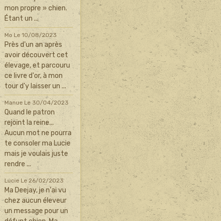
mon propre » chien.
Étant un ...
Mo
Le 10/08/2023
Près d'un an après
avoir découvert cet
élevage, et parcouru
ce livre d'or, à mon
tour d'y laisser un ...
Manue
Le 30/04/2023
Quand le patron
rejoint la reine...
Aucun mot ne pourra
te consoler ma Lucie
mais je voulais juste
rendre ...
Lucie
Le 26/02/2023
Ma Deejay, je n'ai vu
chez aucun éleveur
un message pour un