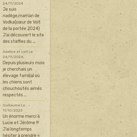
24/11/2024
Je suis
nadège,maman de
Vodka(sœur de Volt
de la portée 2024)
J’ai découvert le site
des staffies du ...
Adeline et volt
Le
24/11/2024
Depuis plusieurs mois
je cherchais un
élevage familial où
les chiens sont
chouchoutés aimés
respectés ...
Guillaume
Le
11/10/2023
Un énorme merci à
Lucie et Jérôme !!!
J’ai longtemps
hésiter à prendre «