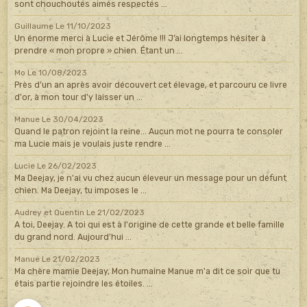
sont chouchoutés aimés respectés ...
Guillaume
Le 11/10/2023
Un énorme merci à Lucie et Jérôme !!! J’ai longtemps hésiter à
prendre « mon propre » chien. Étant un ...
Mo
Le 10/08/2023
Près d'un an après avoir découvert cet élevage, et parcouru ce livre
d'or, à mon tour d'y laisser un ...
Manue
Le 30/04/2023
Quand le patron rejoint la reine... Aucun mot ne pourra te consoler
ma Lucie mais je voulais juste rendre ...
Lucie
Le 26/02/2023
Ma Deejay, je n'ai vu chez aucun éleveur un message pour un défunt
chien. Ma Deejay, tu imposes le ...
Audrey et Quentin
Le 21/02/2023
A toi, Deejay. A toi qui est à l'origine de cette grande et belle famille
du grand nord. Aujourd'hui ...
Manue
Le 21/02/2023
Ma chère mamie Deejay, Mon humaine Manue m'a dit ce soir que tu
étais partie rejoindre les étoiles. ...