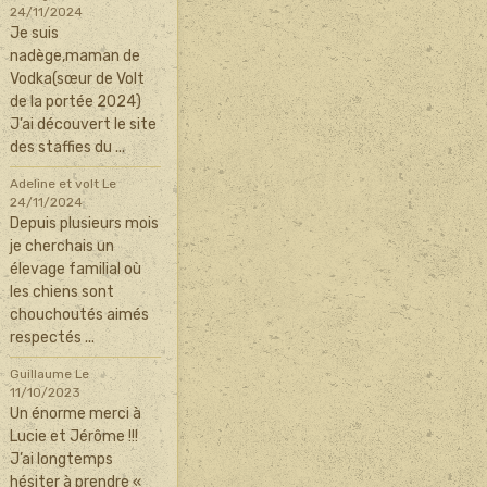
24/11/2024
Je suis
nadège,maman de
Vodka(sœur de Volt
de la portée 2024)
J’ai découvert le site
des staffies du ...
Adeline et volt
Le
24/11/2024
Depuis plusieurs mois
je cherchais un
élevage familial où
les chiens sont
chouchoutés aimés
respectés ...
Guillaume
Le
11/10/2023
Un énorme merci à
Lucie et Jérôme !!!
J’ai longtemps
hésiter à prendre «