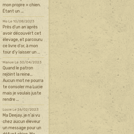
mon propre » chien.
Étant un ...
Mo
Le 10/08/2023
Près d'un an après
avoir découvert cet
élevage, et parcouru
ce livre d'or, à mon
tour d'y laisser un ...
Manue
Le 30/04/2023
Quand le patron
rejoint la reine...
Aucun mot ne pourra
te consoler ma Lucie
mais je voulais juste
rendre ...
Lucie
Le 26/02/2023
Ma Deejay, je n'ai vu
chez aucun éleveur
un message pour un