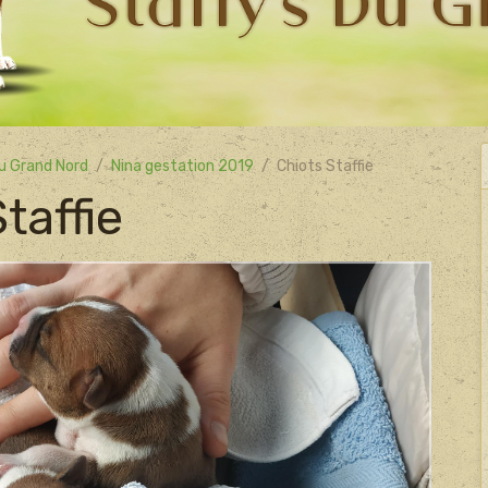
u Grand Nord
Nina gestation 2019
Chiots Staffie
taffie