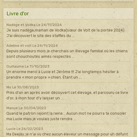
Livre d'or
Nadège et Vodka
Le 24/11/2024
Je suis nadège,maman de Vodka(sœur de Volt de la portée 2024)
J’ai découvert le site des staffies du ...
Adeline et volt
Le 24/11/2024
Depuis plusieurs mois je cherchais un élevage familial où les chiens
sont chouchoutés aimés respectés ...
Guillaume
Le 11/10/2023
Un énorme merci à Lucie et Jérôme !!! J’ai longtemps hésiter à
prendre « mon propre » chien. Étant un ...
Mo
Le 10/08/2023
Près d'un an après avoir découvert cet élevage, et parcouru ce livre
d'or, à mon tour d'y laisser un ...
Manue
Le 30/04/2023
Quand le patron rejoint la reine... Aucun mot ne pourra te consoler
ma Lucie mais je voulais juste rendre ...
Lucie
Le 26/02/2023
Ma Deejay, je n'ai vu chez aucun éleveur un message pour un défunt