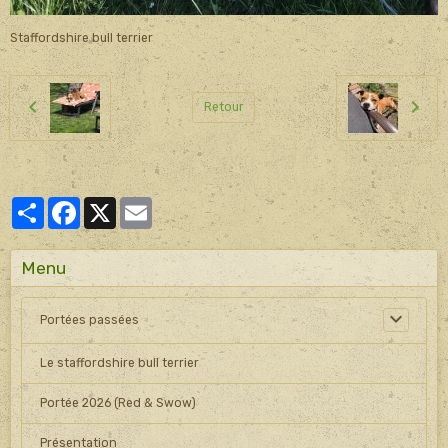
Staffordshire bull terrier
Retour
Partager
Facebook
X
Email
Menu
Portées passées
Le staffordshire bull terrier
Portée 2026 (Red & Swow)
Présentation