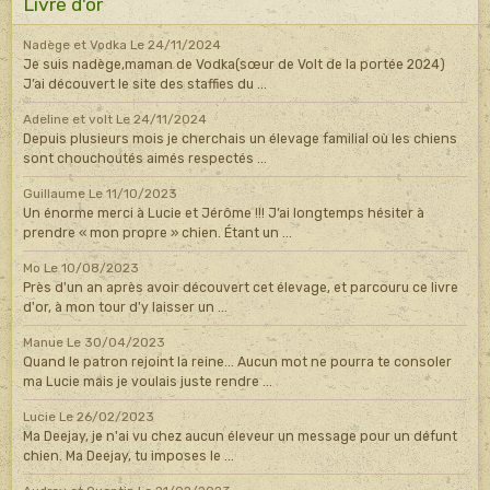
Livre d'or
Nadège et Vodka
Le 24/11/2024
Je suis nadège,maman de Vodka(sœur de Volt de la portée 2024)
J’ai découvert le site des staffies du ...
Adeline et volt
Le 24/11/2024
Depuis plusieurs mois je cherchais un élevage familial où les chiens
sont chouchoutés aimés respectés ...
Guillaume
Le 11/10/2023
Un énorme merci à Lucie et Jérôme !!! J’ai longtemps hésiter à
prendre « mon propre » chien. Étant un ...
Mo
Le 10/08/2023
Près d'un an après avoir découvert cet élevage, et parcouru ce livre
d'or, à mon tour d'y laisser un ...
Manue
Le 30/04/2023
Quand le patron rejoint la reine... Aucun mot ne pourra te consoler
ma Lucie mais je voulais juste rendre ...
Lucie
Le 26/02/2023
Ma Deejay, je n'ai vu chez aucun éleveur un message pour un défunt
chien. Ma Deejay, tu imposes le ...