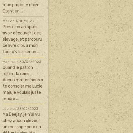
mon propre » chien.
Étant un ...
Mo
Le 10/08/2023
Près d'un an après
avoir découvert cet
élevage, et parcouru
ce livre d'or, à mon
tour d'y laisser un ...
Manue
Le 30/04/2023
Quand le patron
rejoint la reine...
Aucun mot ne pourra
te consoler ma Lucie
mais je voulais juste
rendre ...
Lucie
Le 26/02/2023
Ma Deejay, je n'ai vu
chez aucun éleveur
un message pour un