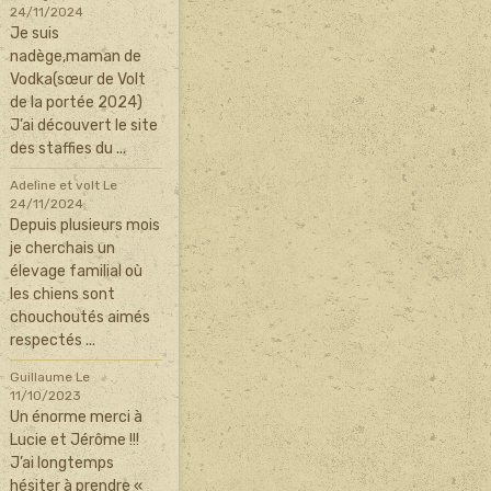
24/11/2024
Je suis
nadège,maman de
Vodka(sœur de Volt
de la portée 2024)
J’ai découvert le site
des staffies du ...
Adeline et volt
Le
24/11/2024
Depuis plusieurs mois
je cherchais un
élevage familial où
les chiens sont
chouchoutés aimés
respectés ...
Guillaume
Le
11/10/2023
Un énorme merci à
Lucie et Jérôme !!!
J’ai longtemps
hésiter à prendre «