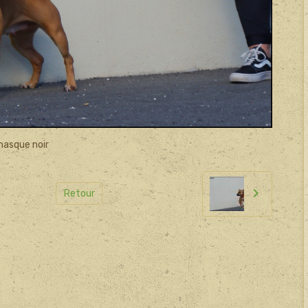
 masque noir
Retour
il