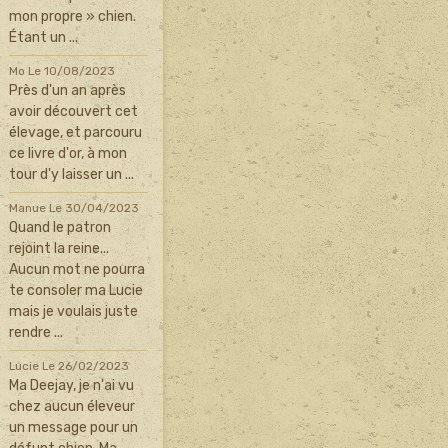
mon propre » chien.
Étant un ...
Mo
Le 10/08/2023
Près d'un an après
avoir découvert cet
élevage, et parcouru
ce livre d'or, à mon
tour d'y laisser un ...
Manue
Le 30/04/2023
Quand le patron
rejoint la reine...
Aucun mot ne pourra
te consoler ma Lucie
mais je voulais juste
rendre ...
Lucie
Le 26/02/2023
Ma Deejay, je n'ai vu
chez aucun éleveur
un message pour un