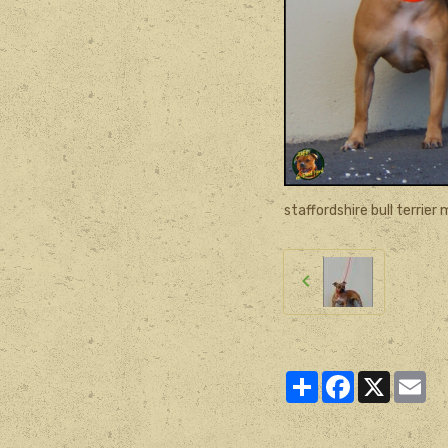
staffordshire bull terrier
Partager
Facebook
X
Ema