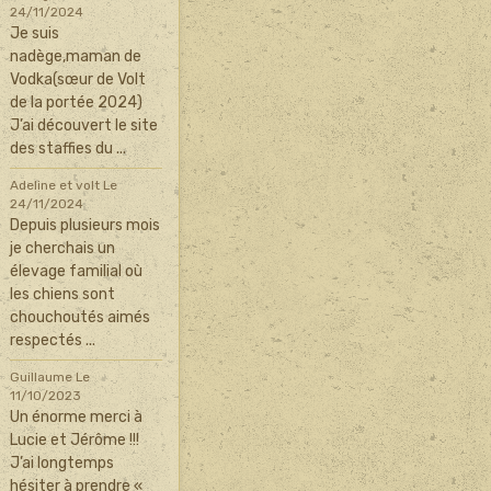
24/11/2024
Je suis
nadège,maman de
Vodka(sœur de Volt
de la portée 2024)
J’ai découvert le site
des staffies du ...
Adeline et volt
Le
24/11/2024
Depuis plusieurs mois
je cherchais un
élevage familial où
les chiens sont
chouchoutés aimés
respectés ...
Guillaume
Le
11/10/2023
Un énorme merci à
Lucie et Jérôme !!!
J’ai longtemps
hésiter à prendre «