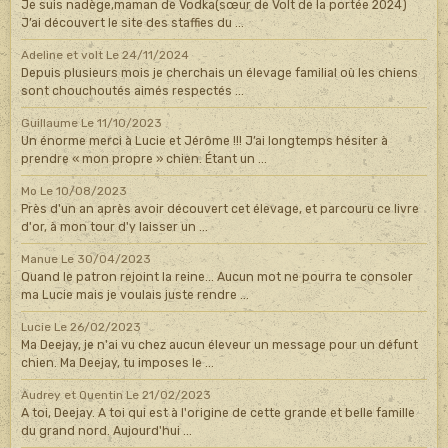
Je suis nadège,maman de Vodka(sœur de Volt de la portée 2024)
J’ai découvert le site des staffies du ...
Adeline et volt
Le 24/11/2024
Depuis plusieurs mois je cherchais un élevage familial où les chiens
sont chouchoutés aimés respectés ...
Guillaume
Le 11/10/2023
Un énorme merci à Lucie et Jérôme !!! J’ai longtemps hésiter à
prendre « mon propre » chien. Étant un ...
Mo
Le 10/08/2023
Près d'un an après avoir découvert cet élevage, et parcouru ce livre
d'or, à mon tour d'y laisser un ...
Manue
Le 30/04/2023
Quand le patron rejoint la reine... Aucun mot ne pourra te consoler
ma Lucie mais je voulais juste rendre ...
Lucie
Le 26/02/2023
Ma Deejay, je n'ai vu chez aucun éleveur un message pour un défunt
chien. Ma Deejay, tu imposes le ...
Audrey et Quentin
Le 21/02/2023
A toi, Deejay. A toi qui est à l'origine de cette grande et belle famille
du grand nord. Aujourd'hui ...