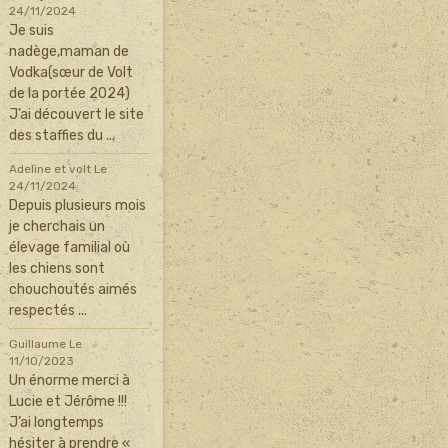
24/11/2024
Je suis
nadège,maman de
Vodka(sœur de Volt
de la portée 2024)
J’ai découvert le site
des staffies du ...
Adeline et volt
Le
24/11/2024
Depuis plusieurs mois
je cherchais un
élevage familial où
les chiens sont
chouchoutés aimés
respectés ...
Guillaume
Le
11/10/2023
Un énorme merci à
Lucie et Jérôme !!!
J’ai longtemps
hésiter à prendre «