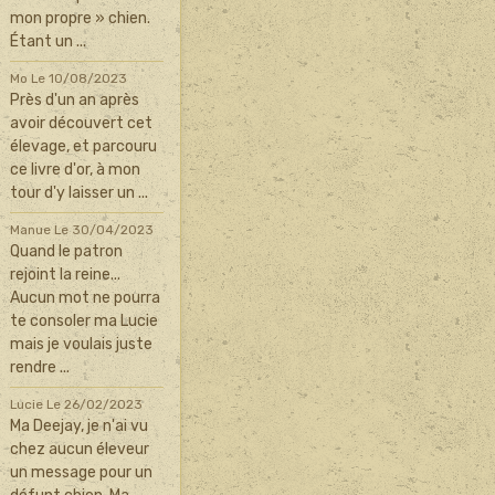
mon propre » chien.
Étant un ...
Mo
Le 10/08/2023
Près d'un an après
avoir découvert cet
élevage, et parcouru
ce livre d'or, à mon
tour d'y laisser un ...
Manue
Le 30/04/2023
Quand le patron
rejoint la reine...
Aucun mot ne pourra
te consoler ma Lucie
mais je voulais juste
rendre ...
Lucie
Le 26/02/2023
Ma Deejay, je n'ai vu
chez aucun éleveur
un message pour un