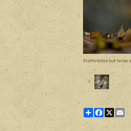
Staffordshire bull terrier
Partager
Facebook
X
Ema